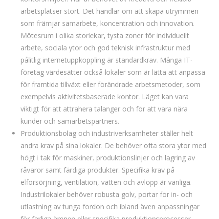
arbetsplatser stort. Det handlar om att skapa utrymmen
som främjar samarbete, koncentration och innovation.
Mötesrum i olika storlekar, tysta zoner för individuellt
arbete, sociala ytor och god teknisk infrastruktur med
pålitlig internetuppkoppling är standardkrav. Många IT-
företag värdesätter också lokaler som är lätta att anpassa
för framtida tillväxt eller förändrade arbetsmetoder, som
exempelvis aktivitetsbaserade kontor. Läget kan vara
viktigt för att attrahera talanger och för att vara nära
kunder och samarbetspartners.
Produktionsbolag och industriverksamheter ställer helt
andra krav på sina lokaler. De behöver ofta stora ytor med
högt i tak för maskiner, produktionslinjer och lagring av
råvaror samt färdiga produkter. Specifika krav på
elförsörjning, ventilation, vatten och avlopp är vanliga.
Industrilokaler behöver robusta golv, portar för in- och
utlastning av tunga fordon och ibland även anpassningar
för farliga ämnen eller specifika produktionsprocesser.