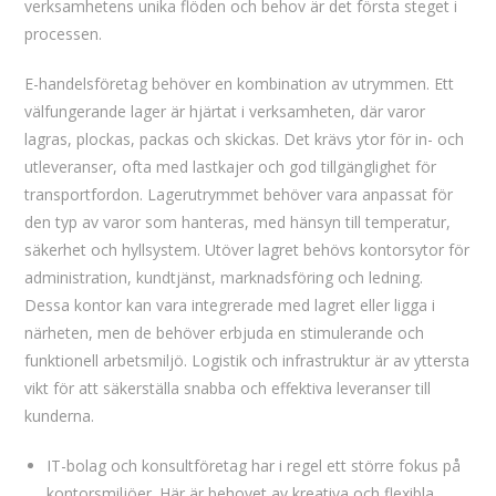
verksamhetens unika flöden och behov är det första steget i
processen.
E-handelsföretag behöver en kombination av utrymmen. Ett
välfungerande lager är hjärtat i verksamheten, där varor
lagras, plockas, packas och skickas. Det krävs ytor för in- och
utleveranser, ofta med lastkajer och god tillgänglighet för
transportfordon. Lagerutrymmet behöver vara anpassat för
den typ av varor som hanteras, med hänsyn till temperatur,
säkerhet och hyllsystem. Utöver lagret behövs kontorsytor för
administration, kundtjänst, marknadsföring och ledning.
Dessa kontor kan vara integrerade med lagret eller ligga i
närheten, men de behöver erbjuda en stimulerande och
funktionell arbetsmiljö. Logistik och infrastruktur är av yttersta
vikt för att säkerställa snabba och effektiva leveranser till
kunderna.
IT-bolag och konsultföretag har i regel ett större fokus på
kontorsmiljöer. Här är behovet av kreativa och flexibla