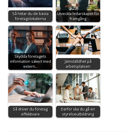
Så hittar du de bästa
Utveckla ledarskapet för
företagslokalerna
framgång
Skydda företagets
information säkert med
Jämställdhet på
extern…
arbetsplatsen
Så driver du företag
Därför ska du gå en
effektivare
styrelseutbildning