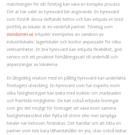
matchningen för sitt företag kan vara en komplex process.
Det är här valet av hyresvärd blir avgörande. En hyresvärd
som förstår dessa skiftande behov och kan erbjuda en bred
portfölj av lokaler är en värdefull partner. Företag som
stendorren.se
erbjuder exempelvis en variation av
industrilokaler, lagerlokaler och kontor anpassade för olika
verksamheter. En bra hyresvärd kan erbjuda flexibilitet, god
service och ett proaktivt förhållningssätt till underhåll och
anpassningar av lokalerna.
En långsiktig relation med en pålitlig hyresvärd kan underlätta
företagets utveckling. En hyresvärd som har expertis inom
olika fastighetstyper kan bidra med insikter om marknaden
och framtida möjligheter. De kan också erbjuda lösningar
som gör det möjligt för företaget att växa inom samma
fastighetsbestånd eller flytta till större eller mer lämpliga
lokaler när behoven förändras. Det handlar om att hitta en
partner som inte bara tillhandahåller en yta, utan också bidrar