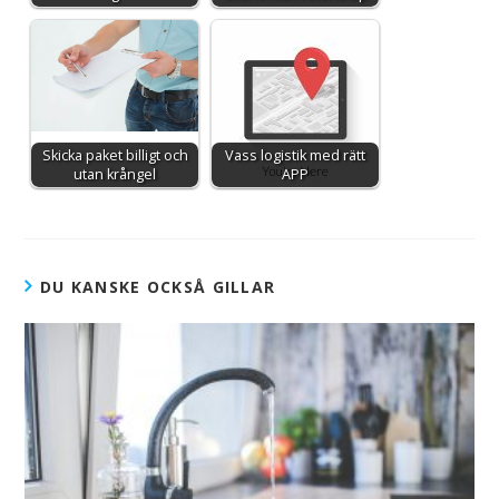
Skicka paket billigt och
Vass logistik med rätt
utan krångel
APP
DU KANSKE OCKSÅ GILLAR