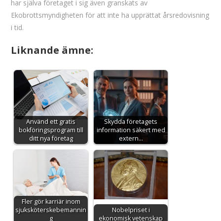
har själva företaget i sig även granskats av
Ekobrottsmyndigheten för att inte ha upprättat årsredovisning
i tid.
Liknande ämne:
Använd ett gratis
Skydda företagets
bokföringsprogram till
information säkert med
ditt nya företag
extern…
Fler gör karriär inom
sjuksköterskebemannin
Nobelpriset i
g
ekonomisk vetenskap