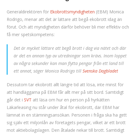
Generaldirektören för
Ekobrottsmyndigheten
(EBM) Monica
Rodrigo, menar att det är lättare att begå ekobrott idag än
förut. Och att myndigheten därför behöver bli mer effektiv och
få mer spetskompetens:
Det är mycket lättare att begå brott i dag via nätet och där
är det en annan typ av utredningar som krävs. Inom loppet
av några sekunder kan man flytta pengar från ett land till
ett annat, säger Monica Rodrigo till
Svenska Dagbladet
Dessutom tar ekobrott allt längre tid att lösa, inte minst för
att handläggarna på EBM får allt mer på sitt bord. Samtidigt
går det i
SVT
att läsa om hur en person på hyrkätten
Läkarleasing nu står under åtal för ekobrott, där EBM har
lämnat in en stämningsansökan. Personen i fråga ska ha gett
sig själv ett miljonlån av företagets pengar, vilket är ett brott
mot aktiebolagslagen. Den åtalade nekar till brott. Samtidigt