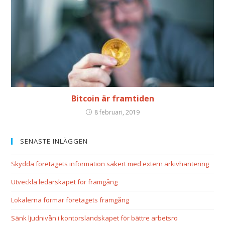
Bitcoin är framtiden
8 februari, 2019
SENASTE INLÄGGEN
Skydda företagets information säkert med extern arkivhantering
Utveckla ledarskapet för framgång
Lokalerna formar företagets framgång
Sänk ljudnivån i kontorslandskapet för bättre arbetsro