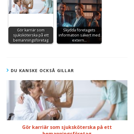
Gör karriär som
Skydda företagets
sjuksköterska på ett
information säkert med
bemanningsföretag
extern…
DU KANSKE OCKSÅ GILLAR
Gör karriär som sjuksköterska på ett
bemanningsföretag