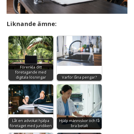
Liknande ämne:
Förenkla ditt
företagande med
digitala lösningar
Varför låna pengar?
Låt en advokat hjälpa
Hjälp människor och få
företaget med juridiken
bra betalt