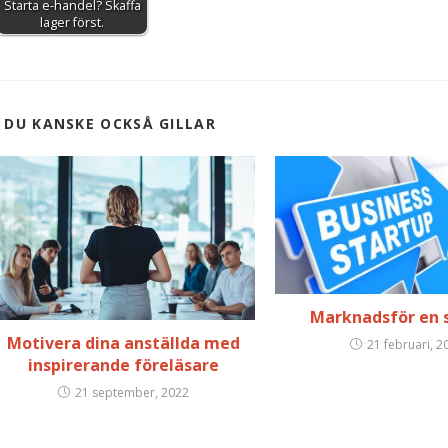
Starta e-handel? Skaffa
lager först.
DU KANSKE OCKSÅ GILLAR
Marknadsför en 
Motivera dina anställda med
21 februari, 2
inspirerande föreläsare
21 september, 2022