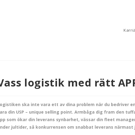
Karri
Vass logistik med rätt AP
ogistiken ska inte vara ett av dina problem när du bedriver 
ara din USP – unique selling point. Armbåga dig fram den t
pp som ökar din leverans synbarhet, vässar din fleet manage
nder jultider, så konkurrensen om snabbat leverans närmast ju