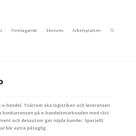
är
Företagande
Ekonomi
Arbetsplatsen
P
en e-handel. Tvärtom ska logistiken och leveransen
uffa konkurrensen på e-handelsmarknaden med rätt
ment och dessutom ger nöjda kunder. Speciellt
l blir extra påtaglig.