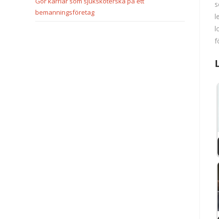
Gör karriär som sjuksköterska på ett
s
bemanningsföretag
l
l
f