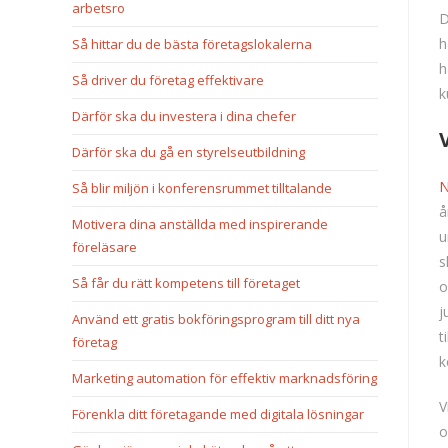
arbetsro
D
h
Så hittar du de bästa företagslokalerna
h
Så driver du företag effektivare
k
Därför ska du investera i dina chefer
Därför ska du gå en styrelseutbildning
N
Så blir miljön i konferensrummet tilltalande
å
Motivera dina anställda med inspirerande
u
föreläsare
s
Så får du rätt kompetens till företaget
o
j
Använd ett gratis bokföringsprogram till ditt nya
t
företag
k
Marketing automation för effektiv marknadsföring
V
Förenkla ditt företagande med digitala lösningar
o