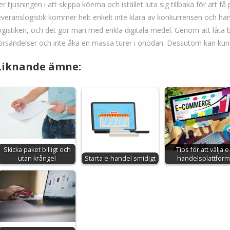
er tjusningen i att skippa köerna och istället luta sig tillbaka för at
everanslogistik kommer helt enkelt inte klara av konkurrensen och hamn
ogistiken, och det gör man med enkla digitala medel. Genom att låta b
örsändelser och inte åka en massa turer i onödan. Dessutom kan kund
Liknande ämne:
Skicka paket billigt och
Tips för att välja e
utan krångel
Starta e-handel smidigt
handelsplattform