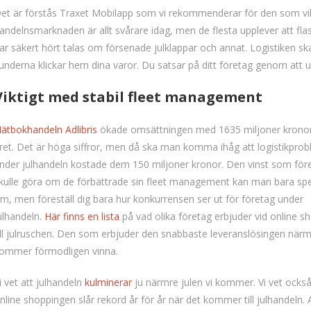
et är förstås Traxet Mobilapp som vi rekommenderar för den som vil
andelnsmarknaden är allt svårare idag, men de flesta upplever att flas
ar säkert hört talas om försenade julklappar och annat. Logistiken sk
underna klickar hem dina varor. Du satsar på ditt företag genom att u
Viktigt med stabil fleet management
ätbokhandeln Adlibris
ökade omsättningen med 1635 miljoner kronor
ret. Det är höga siffror, men då ska man komma ihåg att logistikpro
nder julhandeln kostade dem 150 miljoner kronor. Den vinst som för
kulle göra om de förbättrade sin fleet management kan man bara sp
m, men föreställ dig bara hur konkurrensen ser ut för företag under
ulhandeln.
Här finns en lista
på vad olika företag erbjuder vid online s
ill julruschen. Den som erbjuder den snabbaste leveranslösingen närm
ommer förmodligen vinna.
i vet att julhandeln
kulminerar
ju närmre julen vi kommer. Vi vet också
nline shoppingen slår rekord år för år när det kommer till julhandeln. Al