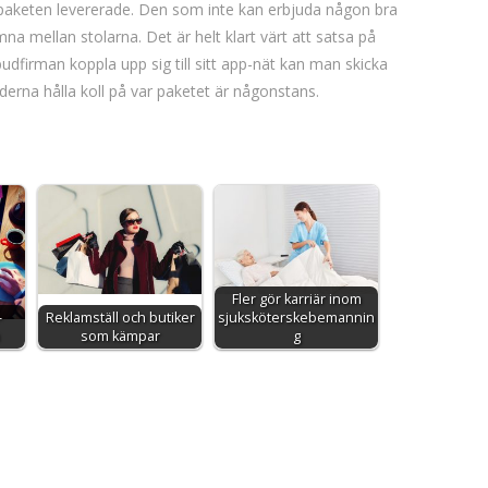
t få paketen levererade. Den som inte kan erbjuda någon bra
a mellan stolarna. Det är helt klart värt att satsa på
udfirman koppla upp sig till sitt app-nät kan man skicka
erna hålla koll på var paketet är någonstans.
Fler gör karriär inom
-
Reklamställ och butiker
sjuksköterskebemannin
som kämpar
g