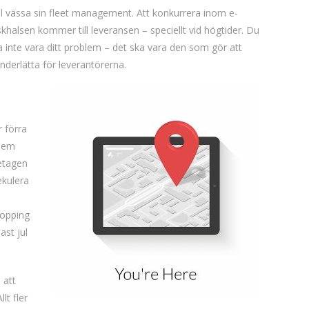
l vässa sin fleet management. Att konkurrera inom e-
khalsen kommer till leveransen – speciellt vid högtider. Du
a inte vara ditt problem – det ska vara den som gör att
nderlätta för leverantörerna.
 förra
blem
etagen
ekulera
hopping
ast jul
 att
lt fler