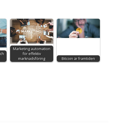
Marketing automation
och
för effektiv
marknadsföring
Bitcoin är framtiden