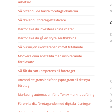
arbetsro
v
o
Så hittar du de bästa företagslokalerna
Så driver du företag effektivare
Därför ska du investera i dina chefer
D
Därför ska du gå en styrelseutbildning
o
Så blir miljön i konferensrummet tilltalande
Motivera dina anställda med inspirerande
föreläsare
Så får du rätt kompetens till företaget
Använd ett gratis bokföringsprogram till ditt nya
S
företag
k
h
Marketing automation för effektiv marknadsföring
ö
Förenkla ditt företagande med digitala lösningar
o