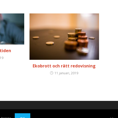
mtiden
019
Ekobrott och rätt redovisning
11 januari, 2019