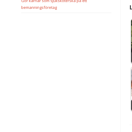
Gör karriär som sjuksköterska på ett
bemanningsföretag