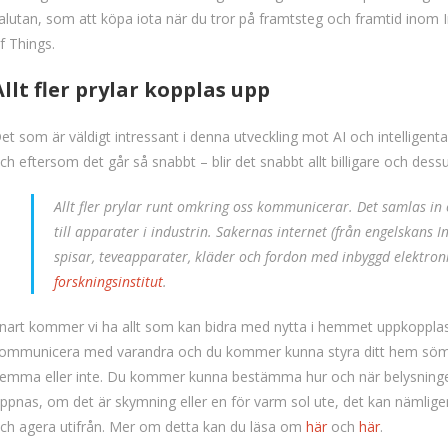
alutan, som att köpa iota när du tror på framtsteg och framtid inom 
f Things.
Allt fler prylar kopplas upp
et som är väldigt intressant i denna utveckling mot AI och intelligenta 
ch eftersom det går så snabbt – blir det snabbt allt billigare och dess
Allt fler prylar runt omkring oss kommunicerar. Det samlas in 
till apparater i industrin. Sakernas internet (från engelskans 
spisar, teveapparater, kläder och fordon med inbyggd elektro
forskningsinstitut
.
nart kommer vi ha allt som kan bidra med nytta i hemmet uppkopplas
ommunicera med varandra och du kommer kunna styra ditt hem sömlöst
emma eller inte. Du kommer kunna bestämma hur och när belysningen 
ppnas, om det är skymning eller en för varm sol ute, det kan nämlig
ch agera utifrån. Mer om detta kan du läsa om
här
och
här
.