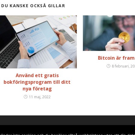
DU KANSKE OCKSÅ GILLAR
Bitcoin är fra
8 februari, 2
Använd ett gratis
bokföringsprogram till ditt
nya företag
11 maj, 2022