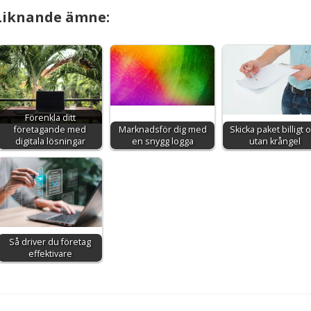
Liknande ämne:
Förenkla ditt
företagande med
Marknadsför dig med
Skicka paket billigt 
digitala lösningar
en snygg logga
utan krångel
Så driver du företag
effektivare