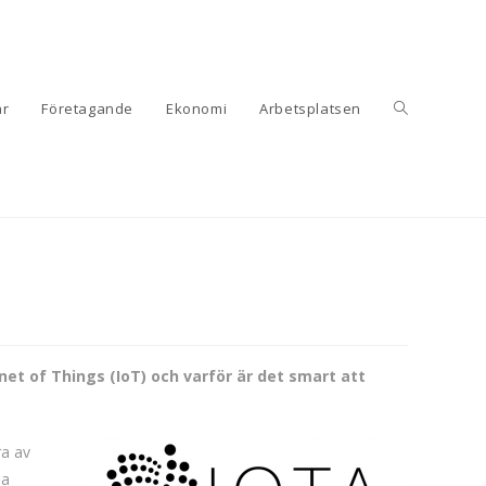
är
Företagande
Ekonomi
Arbetsplatsen
net of Things (IoT) och varför är det smart att
ra av
la