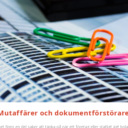
Mutaffärer och dokumentförstörar
et finns en del saker att tänka på när ett företag eller statligt ägt bola