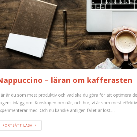
Nappuccino – läran om kafferasten
är är du som mest produktiv och vad ska du göra för att optimera de
agens inlägg om. Kunskapen om när, och hur, vi är som mest effektiva
xperimenterar med. Och nu kanske äntligen fallet är löst.…
FORTSÄTT LÄSA