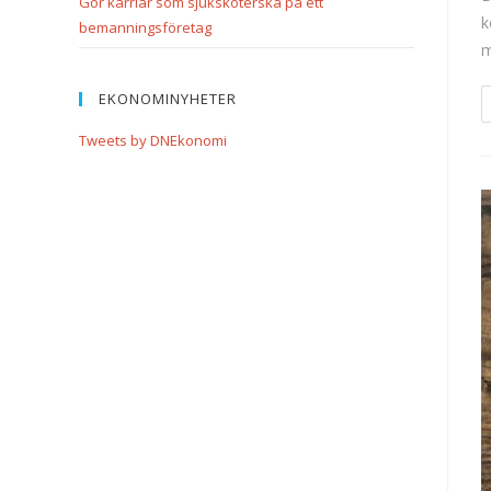
Gör karriär som sjuksköterska på ett
k
bemanningsföretag
m
EKONOMINYHETER
Tweets by DNEkonomi