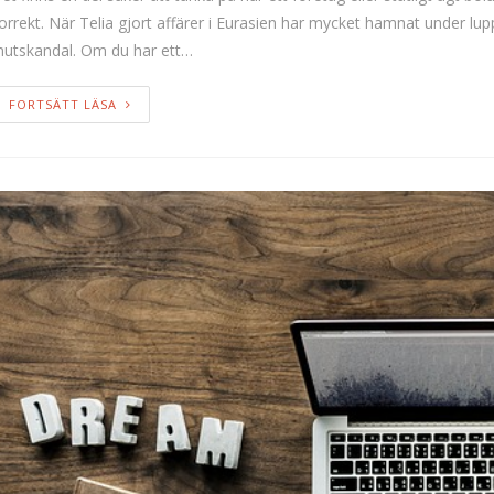
orrekt. När Telia gjort affärer i Eurasien har mycket hamnat under lu
utskandal. Om du har ett…
FORTSÄTT LÄSA