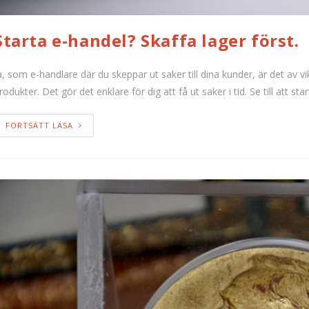
Starta e-handel? Skaffa lager först.
a, som e-handlare där du skeppar ut saker till dina kunder, är det av v
rodukter. Det gör det enklare för dig att få ut saker i tid. Se till att s
FORTSÄTT LÄSA