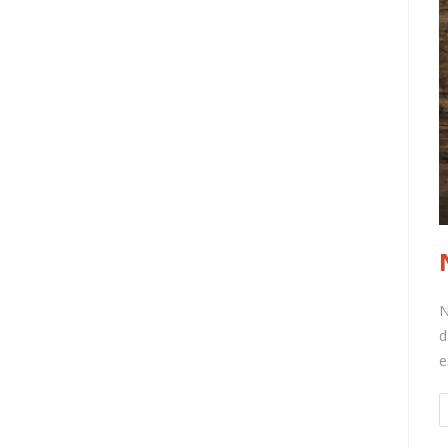
N
d
e