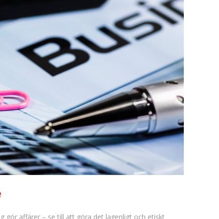
e
g gör affärer – se till att göra det lagenligt och etiskt